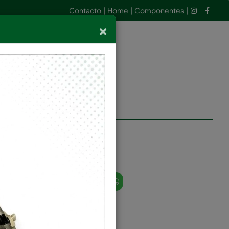
Contacto
|
Home
|
Componentes
|
×
Ingresar
STRA EMPRESA
 G-50-60 FAG
Realizá tu pedido y 24 hs lo tenes!