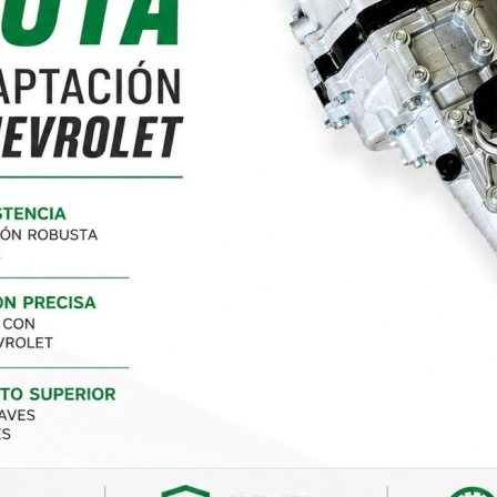
DETALLES
Marca
FA
Compartí en: