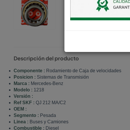
Descripción del producto
Componente :
Rodamiento de Caja de velocidades
Posicion :
Sistemas de Transmisión
Marca :
Mercedes-Benz
Modelo :
1218
Versión :
Ref SKF :
QJ 212 MA/C2
OEM :
Segmento :
Pesada
Linea :
Buses y Camiones
Combustible :
Diesel