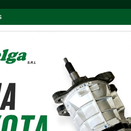
S
NOVEDADES
OFERTAS
DESCARGAR CATÁLOGO
NUE
RULEMAN CAJA
QJ212
¡
STOCK
NO DISPONIBLE