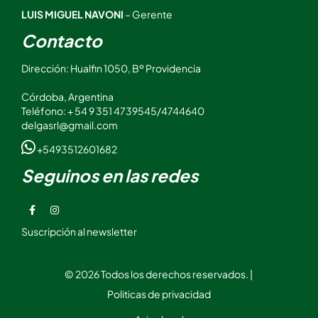
LUIS MIGUEL NAVONI
– Gerente
Contacto
Dirección: Hualfin 1050, Bº Providencia
Córdoba, Argentina
Teléfono: + 54 9 351 4739545/4744640
delgasrl@gmail.com
+5493512601682
Seguinos en las redes
Suscripción al newsletter
© 2026 Todos los derechos reservados. |
Politicas de privacidad