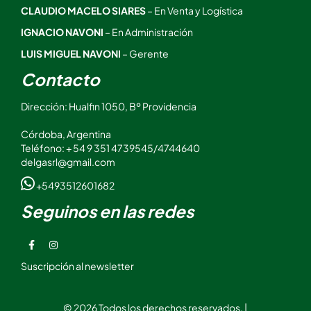
CLAUDIO MACELO SIARES
– En Venta y Logística
IGNACIO NAVONI
– En Administración
LUIS MIGUEL NAVONI
– Gerente
Contacto
Dirección: Hualfin 1050, Bº Providencia
Córdoba, Argentina
Teléfono: + 54 9 351 4739545/4744640
delgasrl@gmail.com
+5493512601682
Seguinos en las redes
Suscripción al newsletter
© 2026 Todos los derechos reservados. |