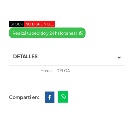
STOCK
NO DISPONIBLE
¡Realizá tu pedido y 24 hs lo tenes!
DETALLES
Marca
DELGA
Compartí en: