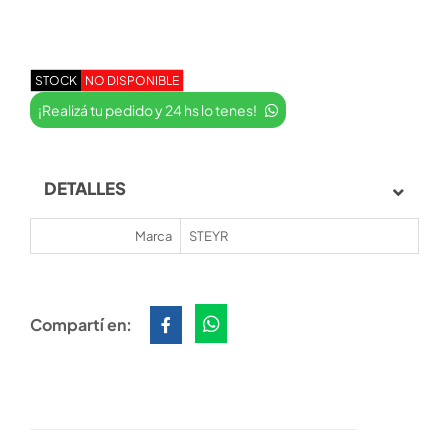
STOCK
NO DISPONIBLE
¡Realizá tu pedido y 24 hs lo tenes!
DETALLES
Marca
STEYR
Compartí en: