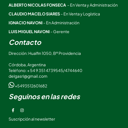
ALBERTO NICOLAS FONSECA
– En Venta y Administración
CLAUDIO MACELO SIARES
– En Venta y Logística
IGNACIO NAVONI
– En Administración
LUIS MIGUEL NAVONI
– Gerente
Contacto
Dirección: Hualfin 1050, Bº Providencia
Córdoba, Argentina
Teléfono: + 54 9 351 4739545/4744640
delgasrl@gmail.com
+5493512601682
Seguinos en las redes
Suscripción al newsletter