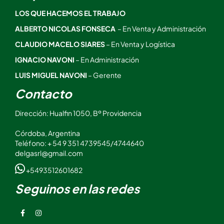
LOS QUE HACEMOS EL TRABAJO
ALBERTO NICOLAS FONSECA
– En Venta y Administración
CLAUDIO MACELO SIARES
– En Venta y Logística
IGNACIO NAVONI
– En Administración
LUIS MIGUEL NAVONI
– Gerente
Contacto
Dirección: Hualfin 1050, Bº Providencia
Córdoba, Argentina
Teléfono: + 54 9 351 4739545/4744640
delgasrl@gmail.com
+5493512601682
Seguinos en las redes