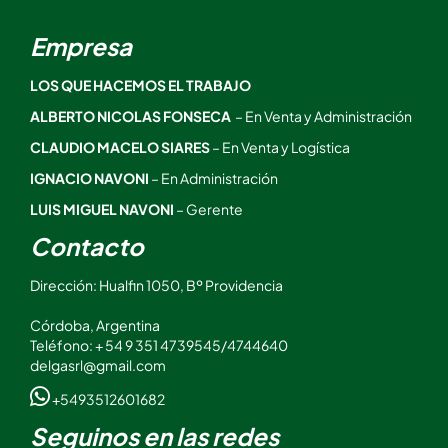
Empresa
LOS QUE HACEMOS EL TRABAJO
ALBERTO NICOLAS FONSECA
– En Venta y Administración
CLAUDIO MACELO SIARES
– En Venta y Logística
IGNACIO NAVONI
– En Administración
LUIS MIGUEL NAVONI
– Gerente
Contacto
Dirección: Hualfin 1050, Bº Providencia
Córdoba, Argentina
Teléfono: + 54 9 351 4739545/4744640
delgasrl@gmail.com
+5493512601682
Seguinos en las redes