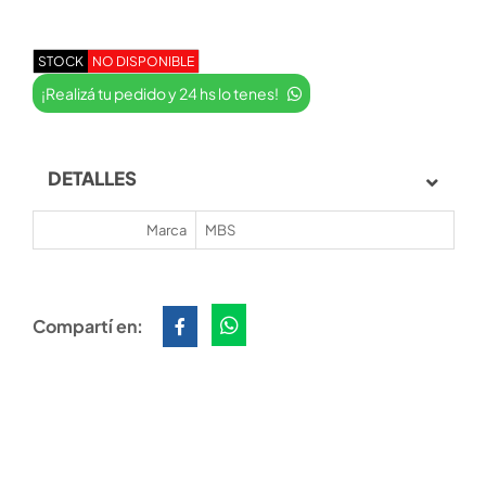
STOCK
NO DISPONIBLE
¡Realizá tu pedido y 24 hs lo tenes!
DETALLES
Marca
MBS
Compartí en: