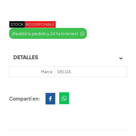
STOCK
NO DISPONIBLE
¡Realizá tu pedido y 24 hs lo tenes!
DETALLES
Marca
DELGA
Compartí en: