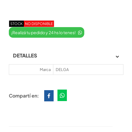
STOCK
NO DISPONIBLE
¡Realizá tu pedido y 24 hs lo tenes!
DETALLES
Marca
DELGA
Compartí en: