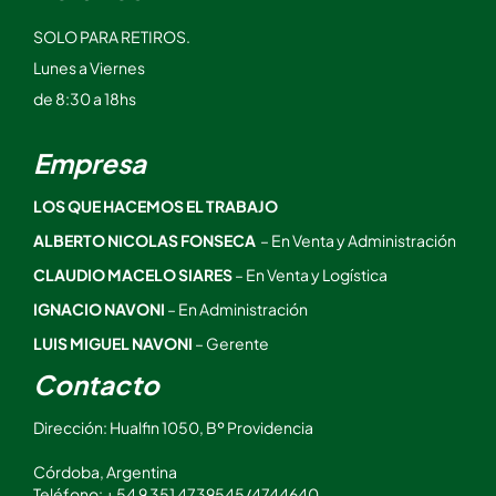
SOLO PARA RETIROS.
Lunes a Viernes
de 8:30 a 18hs
Empresa
LOS QUE HACEMOS EL TRABAJO
ALBERTO NICOLAS FONSECA
– En Venta y Administración
CLAUDIO MACELO SIARES
– En Venta y Logística
IGNACIO NAVONI
– En Administración
LUIS MIGUEL NAVONI
– Gerente
Contacto
Dirección: Hualfin 1050, Bº Providencia
Córdoba, Argentina
Teléfono: + 54 9 351 4739545/4744640