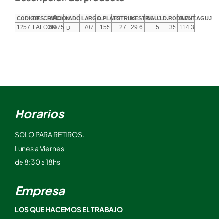
CODIGO
DESCRIPCION
AÑO
LADO
LARGO
D.PLATO
ESTRIAS
D.ESTRIA
AGUJ.
D.RODAM.
D.ENT.AGUJ
1257
FALCON
69/75
707
155
27
29.6
5
35
114.3
D
Horarios
SOLO PARA RETIROS.
Lunes a Viernes
de 8:30 a 18hs
Empresa
LOS QUE HACEMOS EL TRABAJO