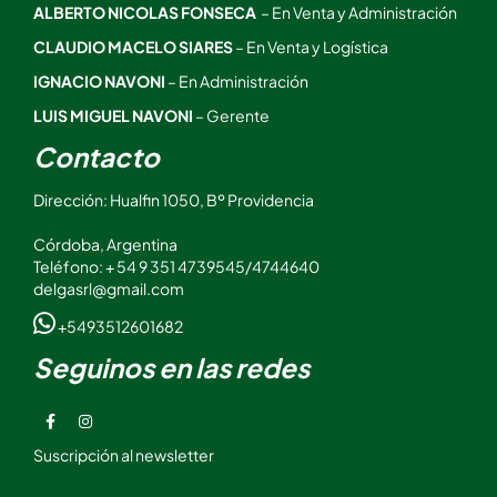
ALBERTO NICOLAS FONSECA
– En Venta y Administración
CLAUDIO MACELO SIARES
– En Venta y Logística
IGNACIO NAVONI
– En Administración
LUIS MIGUEL NAVONI
– Gerente
Contacto
Dirección: Hualfin 1050, Bº Providencia
Córdoba, Argentina
Teléfono: + 54 9 351 4739545/4744640
delgasrl@gmail.com
+5493512601682
Seguinos en las redes
Suscripción al newsletter