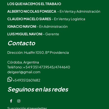
LOS QUE HACEMOS EL TRABAJO
ALBERTO NICOLAS FONSECA
– En Venta y Administración
CLAUDIO MACELO SIARES
– En Venta y Logística
IGNACIO NAVONI
– En Administración
LUIS MIGUEL NAVONI
– Gerente
Contacto
Dirección: Hualfin 1050, Bº Providencia
Córdoba, Argentina
Teléfono: + 54 9 351 4739545/4744640
delgasrl@gmail.com
+5493512601682
Seguinos en las redes
Suscripción al newsletter