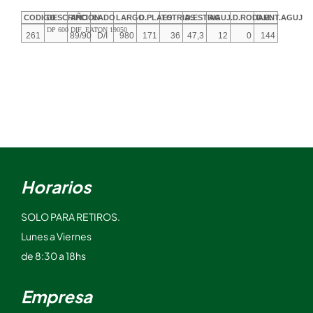
CODIGO
DESCRIPCION
AÑO
LADO
LARGO
D.PLATO
ESTRIAS
D.ESTRIA
AGUJ.
D.RODAM.
D.ENT.AGUJ
DP 600 DIF. EATON 19050
261
89/90
D/I
980
171
36
47,3
12
0
144
Horarios
SOLO PARA RETIROS.
Lunes a Viernes
de 8:30 a 18hs
Empresa