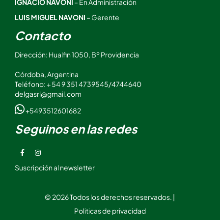
IGNACIO NAVONI
– En Administración
LUIS MIGUEL NAVONI
– Gerente
Contacto
Dirección: Hualfin 1050, Bº Providencia
Córdoba, Argentina
Teléfono: + 54 9 351 4739545/4744640
delgasrl@gmail.com
+5493512601682
Seguinos en las redes
Suscripción al newsletter
© 2026 Todos los derechos reservados. |
Politicas de privacidad