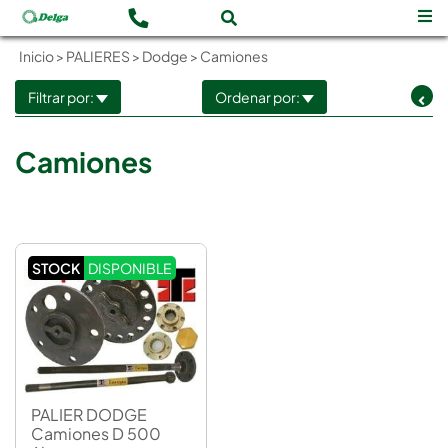
Inicio
>
PALIERES
>
Dodge
>
Camiones
Filtrar por:
Ordenar por:
Camiones
STOCK
DISPONIBLE
PALIER DODGE
Camiones D 500