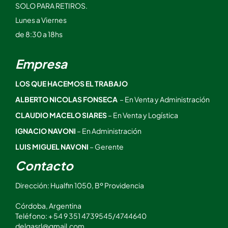
SOLO PARA RETIROS.
Lunes a Viernes
de 8:30 a 18hs
Empresa
LOS QUE HACEMOS EL TRABAJO
ALBERTO NICOLAS FONSECA
– En Venta y Administración
CLAUDIO MACELO SIARES
– En Venta y Logística
IGNACIO NAVONI
– En Administración
LUIS MIGUEL NAVONI
– Gerente
Contacto
Dirección: Hualfin 1050, Bº Providencia
Córdoba, Argentina
Teléfono: + 54 9 351 4739545/4744640
delgasrl@gmail.com