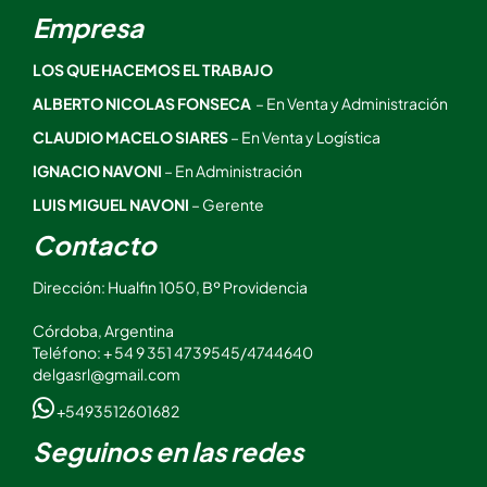
Empresa
LOS QUE HACEMOS EL TRABAJO
ALBERTO NICOLAS FONSECA
– En Venta y Administración
CLAUDIO MACELO SIARES
– En Venta y Logística
IGNACIO NAVONI
– En Administración
LUIS MIGUEL NAVONI
– Gerente
Contacto
Dirección: Hualfin 1050, Bº Providencia
Córdoba, Argentina
Teléfono: + 54 9 351 4739545/4744640
delgasrl@gmail.com
+5493512601682
Seguinos en las redes