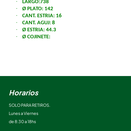
·
LARGO:738
·
Ø PLATO: 142
·
CANT. ESTRIA: 16
·
CANT. AGUJ: 8
·
Ø ESTRIA: 44.3
·
Ø COJINETE:
Horarios
SOLO PARA RETIROS.
Lunes a Viernes
de 8:30 a 18hs