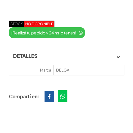
STOCK
NO DISPONIBLE
¡Realizá tu pedido y 24 hs lo tenes!
DETALLES
Marca
DELGA
Compartí en: