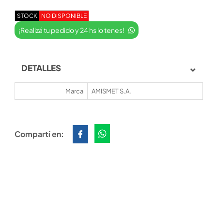
STOCK
NO DISPONIBLE
¡Realizá tu pedido y 24 hs lo tenes!
DETALLES
Marca
AMISMET S.A.
Compartí en: