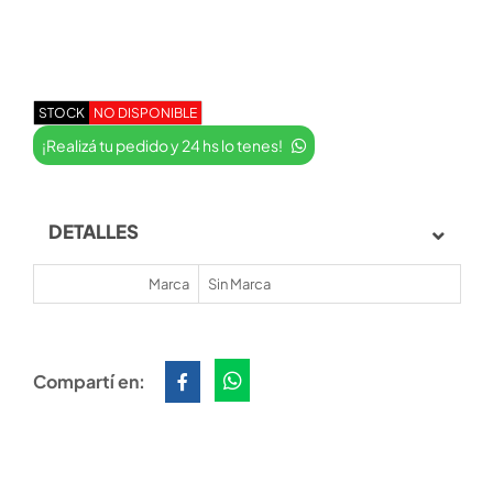
STOCK
NO DISPONIBLE
¡Realizá tu pedido y 24 hs lo tenes!
DETALLES
Marca
Sin Marca
Compartí en: