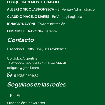
LOS QUE HACEMOS EL TRABAJO
ALBERTO NICOLAS FONSECA
– En Venta y Administración
CLAUDIO MACELO SIARES
– En Venta y Logística
IGNACIO NAVONI
– En Administración
LUIS MIGUEL NAVONI
– Gerente
Contacto
Dirección: Hualfin 1050, Bº Providencia
Córdoba, Argentina
Teléfono: + 54 9 351 4739545/4744640
delgasrl@gmail.com
+5493512601682
Seguinos en las redes
Suscripción al newsletter