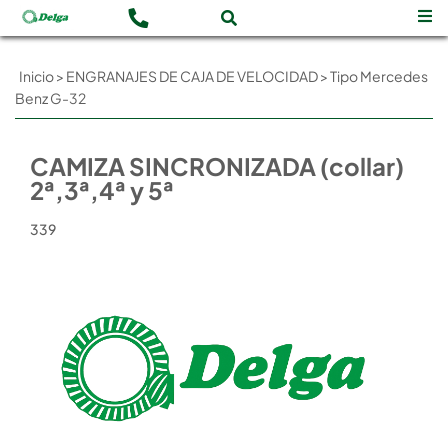
Inicio
>
ENGRANAJES DE CAJA DE VELOCIDAD
>
Tipo Mercedes
Benz G-32
CAMIZA SINCRONIZADA (collar)
2ª,3ª,4ª y 5ª
339