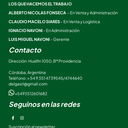
LOS QUE HACEMOS EL TRABAJO
ALBERTO NICOLAS FONSECA
– En Venta y Administración
CLAUDIO MACELO SIARES
– En Venta y Logística
IGNACIO NAVONI
– En Administración
LUIS MIGUEL NAVONI
– Gerente
Contacto
Dirección: Hualfin 1050, Bº Providencia
Córdoba, Argentina
Teléfono: + 54 9 351 4739545/4744640
delgasrl@gmail.com
+5493512601682
Seguinos en las redes
Suscripción al newsletter