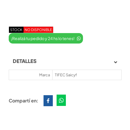
STOCK
NO DISPONIBLE
¡Realizá tu pedido y 24 hs lo tenes!
DETALLES
Marca
TIFEC Saicyf
Compartí en: