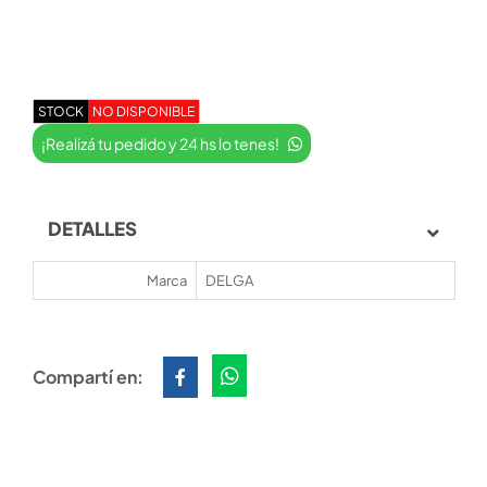
STOCK
NO DISPONIBLE
¡Realizá tu pedido y 24 hs lo tenes!
DETALLES
Marca
DELGA
Compartí en: