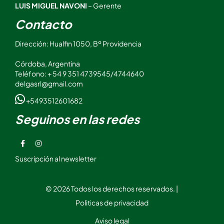
LUIS MIGUEL NAVONI
– Gerente
Contacto
Dirección: Hualfin 1050, Bº Providencia
Córdoba, Argentina
Teléfono: + 54 9 351 4739545/4744640
delgasrl@gmail.com
+5493512601682
Seguinos en las redes
Suscripción al newsletter
© 2026 Todos los derechos reservados. |
Politicas de privacidad
Aviso legal