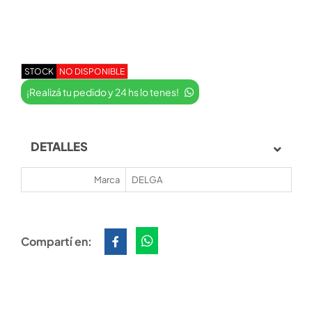
STOCK
NO DISPONIBLE
¡Realizá tu pedido y 24 hs lo tenes!
DETALLES
Marca
DELGA
Compartí en: