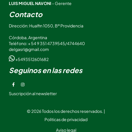
LUIS MIGUEL NAVONI
– Gerente
Contacto
Dirección: Hualfin 1050, Bº Providencia
Córdoba, Argentina
Teléfono: + 54 9 351 4739545/4744640
delgasrl@gmail.com
+5493512601682
Seguinos en las redes
Suscripción al newsletter
© 2026 Todos los derechos reservados. |
Politicas de privacidad
Aviso legal