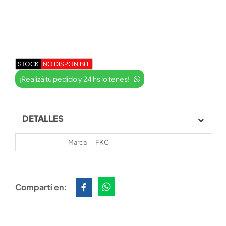
STOCK
NO DISPONIBLE
¡Realizá tu pedido y 24 hs lo tenes!
DETALLES
Marca
FKC
Compartí en: