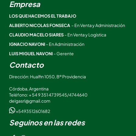
Empresa
LOS QUE HACEMOS EL TRABAJO
ALBERTO NICOLAS FONSECA
– En Venta y Administración
CLAUDIO MACELO SIARES
– En Venta y Logística
IGNACIO NAVONI
– En Administración
LUIS MIGUEL NAVONI
– Gerente
Contacto
Dirección: Hualfin 1050, Bº Providencia
Córdoba, Argentina
Teléfono: + 54 9 351 4739545/4744640
delgasrl@gmail.com
+5493512601682
Seguinos en las redes