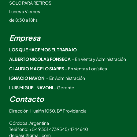
SOLO PARA RETIROS.
Lunes a Viernes
de 8:30 a 18hs
Empresa
LOS QUE HACEMOS EL TRABAJO
ALBERTO NICOLAS FONSECA
– En Venta y Administración
CLAUDIO MACELO SIARES
– En Venta y Logística
IGNACIO NAVONI
– En Administración
LUIS MIGUEL NAVONI
– Gerente
Contacto
Dirección: Hualfin 1050, Bº Providencia
Córdoba, Argentina
Teléfono: + 54 9 351 4739545/4744640
delgasrl@gmail.com