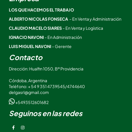
LOS QUE HACEMOS EL TRABAJO
ALBERTO NICOLAS FONSECA
– En Venta y Administración
CLAUDIO MACELO SIARES
– En Venta y Logística
IGNACIO NAVONI
– En Administración
LUIS MIGUEL NAVONI
– Gerente
Contacto
Dirección: Hualfin 1050, Bº Providencia
Córdoba, Argentina
Teléfono: + 54 9 351 4739545/4744640
delgasrl@gmail.com
+5493512601682
Seguinos en las redes