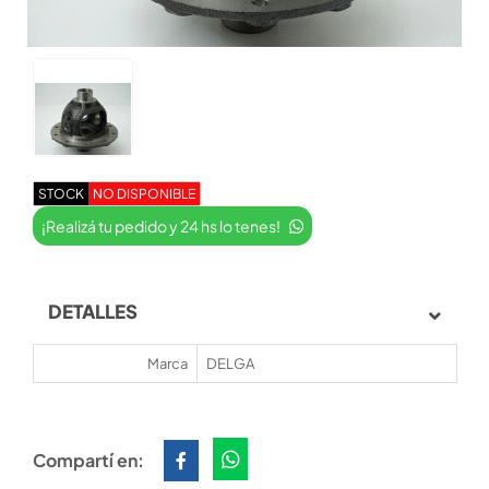
STOCK
NO DISPONIBLE
¡Realizá tu pedido y 24 hs lo tenes!
DETALLES
Marca
DELGA
Compartí en: