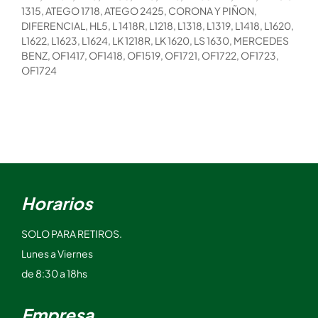
1315, ATEGO 1718, ATEGO 2425, CORONA Y PIÑON,
DIFERENCIAL, HL5, L 1418R, L1218, L1318, L1319, L1418, L1620,
L1622, L1623, L1624, LK 1218R, LK 1620, LS 1630, MERCEDES
BENZ, OF1417, OF1418, OF1519, OF1721, OF1722, OF1723,
OF1724
Horarios
SOLO PARA RETIROS.
Lunes a Viernes
de 8:30 a 18hs
Empresa