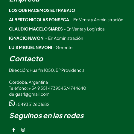
LOS QUE HACEMOS EL TRABAJO
ALBERTO NICOLAS FONSECA
– En Venta y Administración
CLAUDIO MACELO SIARES
– En Venta y Logística
IGNACIO NAVONI
– En Administración
LUIS MIGUEL NAVONI
– Gerente
Contacto
Dirección: Hualfin 1050, Bº Providencia
Córdoba, Argentina
Teléfono: + 54 9 351 4739545/4744640
delgasrl@gmail.com
+5493512601682
Seguinos en las redes