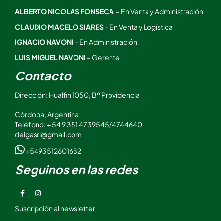
ALBERTO NICOLAS FONSECA
– En Venta y Administración
CLAUDIO MACELO SIARES
– En Venta y Logística
IGNACIO NAVONI
– En Administración
LUIS MIGUEL NAVONI
– Gerente
Contacto
Dirección: Hualfin 1050, Bº Providencia
Córdoba, Argentina
Teléfono: + 54 9 351 4739545/4744640
delgasrl@gmail.com
+5493512601682
Seguinos en las redes
Suscripción al newsletter