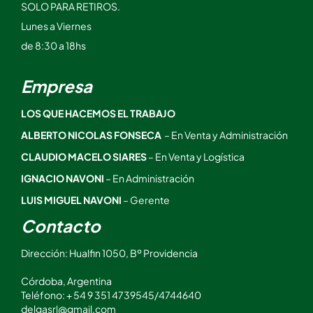
SOLO PARA RETIROS.
Lunes a Viernes
de 8:30 a 18hs
Empresa
LOS QUE HACEMOS EL TRABAJO
ALBERTO NICOLAS FONSECA
– En Venta y Administración
CLAUDIO MACELO SIARES
– En Venta y Logística
IGNACIO NAVONI
– En Administración
LUIS MIGUEL NAVONI
– Gerente
Contacto
Dirección: Hualfin 1050, Bº Providencia
Córdoba, Argentina
Teléfono: + 54 9 351 4739545/4744640
delgasrl@gmail.com