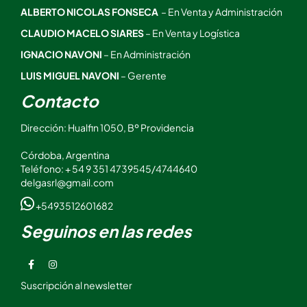
ALBERTO NICOLAS FONSECA
– En Venta y Administración
CLAUDIO MACELO SIARES
– En Venta y Logística
IGNACIO NAVONI
– En Administración
LUIS MIGUEL NAVONI
– Gerente
Contacto
Dirección: Hualfin 1050, Bº Providencia
Córdoba, Argentina
Teléfono: + 54 9 351 4739545/4744640
delgasrl@gmail.com
+5493512601682
Seguinos en las redes
Suscripción al newsletter