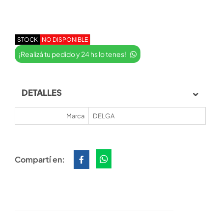
STOCK
NO DISPONIBLE
¡Realizá tu pedido y 24 hs lo tenes!
DETALLES
Marca
DELGA
Compartí en: