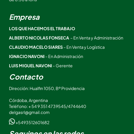
Empresa
LOS QUE HACEMOS EL TRABAJO
ALBERTO NICOLAS FONSECA
– En Venta y Administración
CLAUDIO MACELO SIARES
– En Venta y Logística
IGNACIO NAVONI
– En Administración
LUIS MIGUEL NAVONI
– Gerente
Contacto
Dirección: Hualfin 1050, Bº Providencia
Córdoba, Argentina
Teléfono: + 54 9 351 4739545/4744640
delgasrl@gmail.com
+5493512601682
Seguinos en las redes